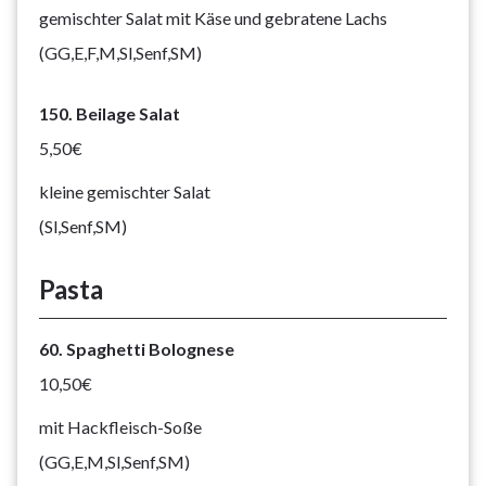
gemischter Salat mit Käse und gebratene Lachs
(GG,E,F,M,Sl,Senf,SM)
150. Beilage Salat
5,50€
kleine gemischter Salat
(Sl,Senf,SM)
Pasta
60. Spaghetti Bolognese
10,50€
mit Hackfleisch-Soße
(GG,E,M,Sl,Senf,SM)