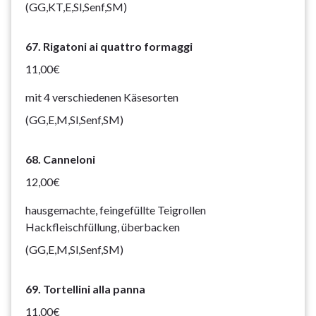
(GG,KT,E,Sl,Senf,SM)
67. Rigatoni ai quattro formaggi
11,00€
mit 4 verschiedenen Käsesorten
(GG,E,M,Sl,Senf,SM)
68. Canneloni
12,00€
hausgemachte, feingefüllte Teigrollen
Hackfleischfüllung, überbacken
(GG,E,M,Sl,Senf,SM)
69. Tortellini alla panna
11,00€