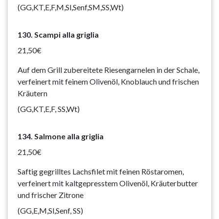
(GG,KT,E,F,M,Sl,Senf,SM,SS,Wt)
130. Scampi alla griglia
21,50€
Auf dem Grill zubereitete Riesengarnelen in der Schale,
verfeinert mit feinem Olivenöl, Knoblauch und frischen
Kräutern
(GG,KT,E,F, SS,Wt)
134. Salmone alla griglia
21,50€
Saftig gegrilltes Lachsfilet mit feinen Röstaromen,
verfeinert mit kaltgepresstem Olivenöl, Kräuterbutter
und frischer Zitrone
(GG,E,M,Sl,Senf, SS)