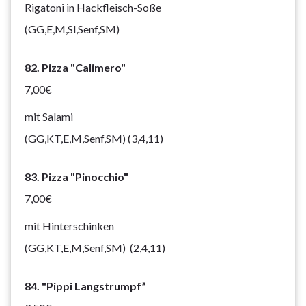
Rigatoni in Hackfleisch-Soße
(GG,E,M,Sl,Senf,SM)
82. Pizza "Calimero"
7,00€
mit Salami
(GG,KT,E,M,Senf,SM) (3,4,11)
83. Pizza "Pinocchio"
7,00€
mit Hinterschinken
(GG,KT,E,M,Senf,SM) (2,4,11)
84. "Pippi Langstrumpf”