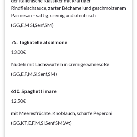
der italienische Klassiker mit kräftiger
Rindfleischsauce, zarter Béchamel und geschmolzenem
Parmesan – saftig, cremig und ofenfrisch
(GG,E,M,Sl,Senf,SM)
75. Tagliatelle al salmone
13,00€
Nudeln mit Lachswürfeln in cremige Sahnesoße
(GG,E,F,M,Sl,Senf,SM)
610. Spaghetti mare
12,50€
mit Meeresfrüchte, Knoblauch, scharfe Peperoni
(GG,KT,E,F,M,Sl,Senf,SM,Wt)