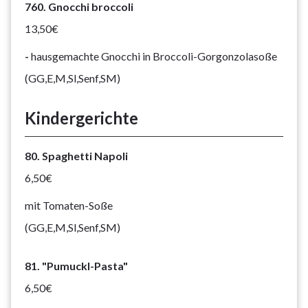
760. Gnocchi broccoli
13,50€
-
hausgemachte Gnocchi in Broccoli-Gorgonzolasoße
(GG,E,M,Sl,Senf,SM)
Kindergerichte
80. Spaghetti Napoli
6,50€
mit Tomaten-Soße
(GG,E,M,Sl,Senf,SM)
81. "Pumuckl-Pasta"
6,50€