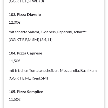
(GG,KT,E,F,Sl, Wt) (3)
103. Pizza Diavolo
12,00€
mit scharfe Salami, Zwiebeln, Peperoni, scharf!!!
(GG,KT,E,F,M,SM) (3,4,11)
104. Pizza Caprese
11,50€
mit frischen Tomatenscheiben, Mozzarella, Basilikum
(GG,KT,E,M,Sl,Senf,SM)
105. Pizza Semplice
11,50€