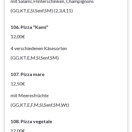
mit Salami, Hinterschinken, Champignons
(GG,KT,E,Sl,Senf,SM) (2,3,4,11)
106. Pizza "Kami"
12,00€
4 verschiedenen Käsesorten
(GG,KT,E,M,Sl,Senf,SM)
107. Pizza mare
12,50€
mit Meeresfrüchte
(GG,KT,E,F,M,Sl,Senf,SM,Wt)
108. Pizza vegetale
12,00€