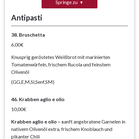
Springe zu
Antipasti
38. Bruschetta
6,00€
Knusprig geröstetes Weißbrot mit marinierten
Tomatenwürfeln, frischem Rucola und feinstem
Olivenöl
(GG,E,M,Sl,Senf,SM)
46. Krabben aglio e olio
10,00€
Krabben aglio e olio – s
anft angebratene Garnelen in
nativem Olivenöl extra, frischem Knoblauch und
pikanter Chili