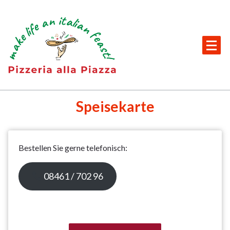
Skip
to
content
Italienisches Restaurant + Partyservice in Beilngries
Speisekarte
Bestellen Sie gerne telefonisch:
08461 / 702 96