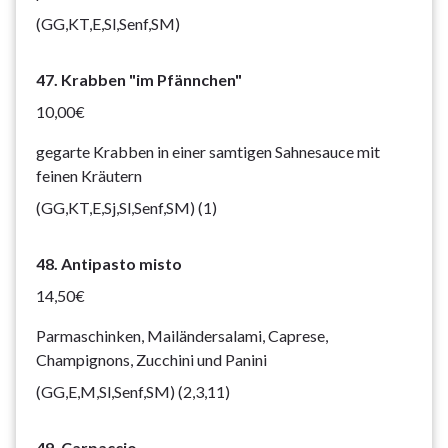
(GG,KT,E,Sl,Senf,SM)
47. Krabben "im Pfännchen"
10,00€
gegarte Krabben in einer samtigen Sahnesauce mit
feinen Kräutern
(GG,KT,E,Sj,Sl,Senf,SM) (1)
48. Antipasto misto
14,50€
Parmaschinken, Mailändersalami, Caprese,
Champignons, Zucchini und Panini
(GG,E,M,Sl,Senf,SM) (2,3,11)
49. Carpaccio