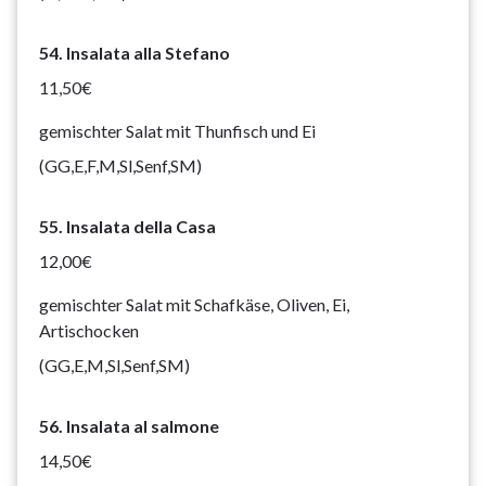
54. Insalata alla Stefano
11,50€
gemischter Salat mit Thunfisch und Ei
(GG,E,F,M,Sl,Senf,SM)
55. Insalata della Casa
12,00€
gemischter Salat mit Schafkäse, Oliven, Ei,
Artischocken
(GG,E,M,Sl,Senf,SM)
56. Insalata al salmone
14,50€