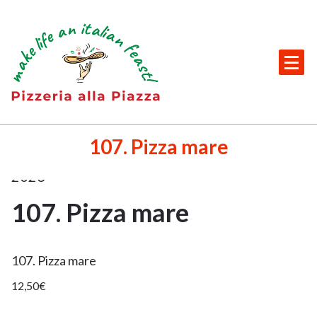
Skip
to
content
Italienisches Restaurant + Partyservice in Beilngries
29.
107. Pizza mare
Nov.
2023
107. Pizza mare
29
NOV.
107. Pizza mare
2023
12,50€