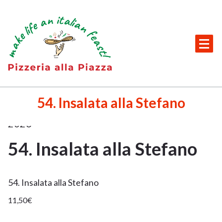
Skip
to
content
Italienisches Restaurant + Partyservice in Beilngries
29.
54. Insalata alla Stefano
Nov.
2023
54. Insalata alla Stefano
29
NOV.
54. Insalata alla Stefano
2023
11,50€