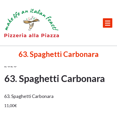
Skip
to
content
Italienisches Restaurant + Partyservice in Beilngries
29.
63. Spaghetti Carbonara
Nov.
2023
63. Spaghetti Carbonara
29
NOV.
63. Spaghetti Carbonara
2023
11,00€